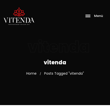
M
e
n
ü
vitenda
vitenda
Home
Posts Tagged "vitenda"
/